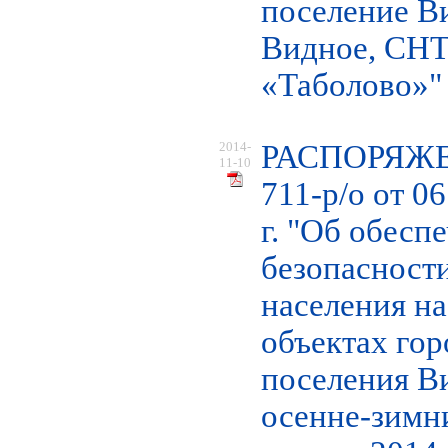
поселение Ви
Видное, СН
«Таболово»"
2014-
РАСПОРЯЖ
11-10
711-р/о от 06
г. "Об обесп
безопасност
населения н
объектах гор
поселения В
осенне-зимн