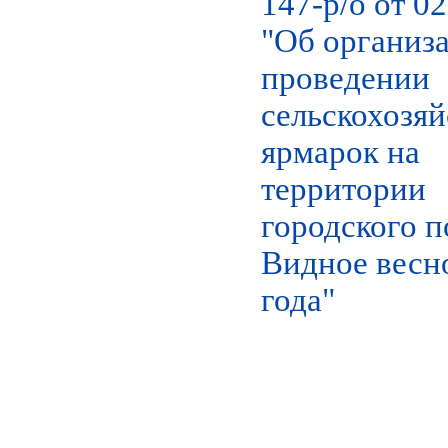
147-р/о от 0
"Об организ
проведении
сельскохозя
ярмарок на
территории
городского 
Видное весн
года"