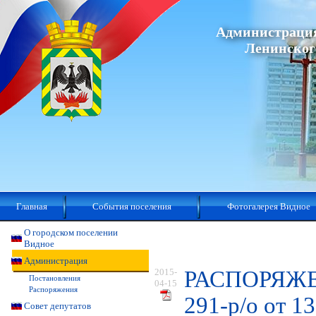
Администрация
Ленинског
Главная
События поселения
Фотогалерея Видное
О городском поселении
Видное
Администрация
2015-
РАСПОРЯЖ
Постановления
04-15
Распоряжения
291-р/о от 1
Совет депутатов