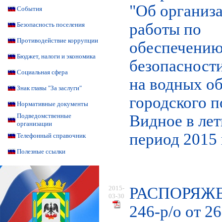
"Об организ
События
работы по
Безопасность поселения
Противодействие коррупции
обеспечени
Бюджет, налоги и экономика
безопасност
Социальная сфера
на водных о
Знак главы "За заслуги"
городского 
Нормативные документы
Видное в ле
Подведомственные
организации
период 2015 
Телефонный справочник
Полезные ссылки
2015-
РАСПОРЯЖ
03-30
246-р/о от 2