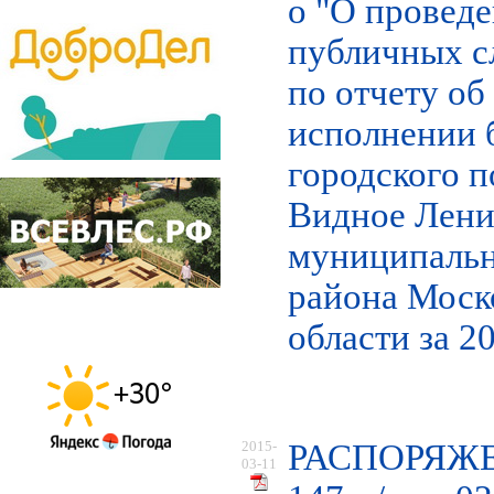
о "О провед
публичных 
по отчету об
исполнении 
городского 
Видное Лени
муниципаль
района Моск
области за 2
2015-
РАСПОРЯЖ
03-11