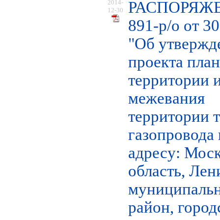
2014-
РАСПОРЯЖ
12-30
891-р/о от 3
"Об утвержд
проекта пла
территории и
межевания
территории 
газопровода 
адресу: Мос
область, Ле
муниципаль
район, город