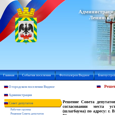
Администрация
Ленинског
Главная
События поселения
Фотогалерея Видное
Благоустро
Решен
О городском поселении Видное
Администрация
Решение Совета депутатов
Совет депутатов
согласовании места ус
Рабочие группы
(шлагбаума) по адресу: г. В
Решения Совета депутатов