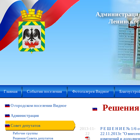
Администрация
Ленинског
Главная
События поселения
Фотогалерея Видное
Благоустро
Решения 
О городском поселении Видное
Администрация
Совет депутатов
2013-11-
Р Е Ш Е Н И Е № 1/6 о
22
22.11.2013г. "О внесе
Рабочие группы
изменений и дополнен
Решения Совета депутатов