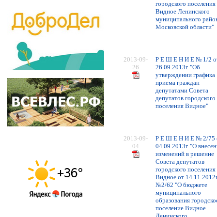
городского поселения
Видное Ленинского
муниципального райо
Московской области"
2013-09-
Р Е Ш Е Н И Е № 1/2 о
26
26.09.2013г. "Об
утверждении графика
приема граждан
депутатами Совета
депутатов городского
поселения Видное"
2013-09-
Р Е Ш Е Н И Е № 2/75 
04
04.09.2013г. "О внесе
изменений в решение
Совета депутатов
городского поселения
Видное от 14.11.2012г
№2/62 "О бюджете
муниципального
образования городско
поселение Видное
Ленинского