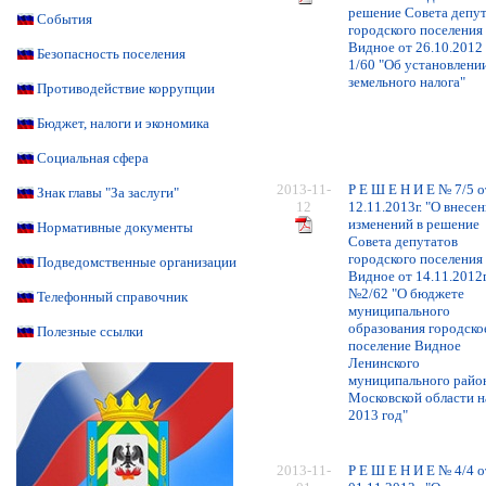
решение Совета депу
События
городского поселения
Видное от 26.10.2012 
Безопасность поселения
1/60 "Об установлени
земельного налога"
Противодействие коррупции
Бюджет, налоги и экономика
Социальная сфера
2013-11-
Р Е Ш Е Н И Е № 7/5 о
Знак главы "За заслуги"
12
12.11.2013г. "О внесе
изменений в решение
Нормативные документы
Совета депутатов
городского поселения
Подведомственные организации
Видное от 14.11.2012г
№2/62 "О бюджете
Телефонный справочник
муниципального
образования городско
Полезные ссылки
поселение Видное
Ленинского
муниципального райо
Московской области н
2013 год"
2013-11-
Р Е Ш Е Н И Е № 4/4 о