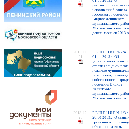
01
01.11.2013г. "О
рассмотрении отчета 
исполнении бюджета
городского поселения
Видное Ленинского
муниципального райо
Московской области з
девять месяцев 2013 г
2013-11-
Р Е Ш Е Н И Е № 2/4 о
01
01.11.2013г. "Об
установлении базовой
ставки арендной платы
нежилые муниципаль
помещения, находящи
собственности городс
поселения Видное
Ленинского
муниципального райо
Московской области"
2013-10-
Р Е Ш Е Н И Е № 1/3 о
28
28.10.2013г. "О назна
временно исполняющ
обязанности главы