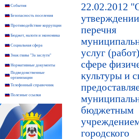
22.02.2012 "
События
утверждени
Безопасность поселения
Противодействие коррупции
перечня
Бюджет, налоги и экономика
муниципаль
Социальная сфера
услуг (работ)
Знак главы "За заслуги"
сфере физич
Нормативные документы
культуры и с
Подведомственные
организации
предоставля
Телефонный справочник
Полезные ссылки
муниципаль
бюджетным
учреждение
городского