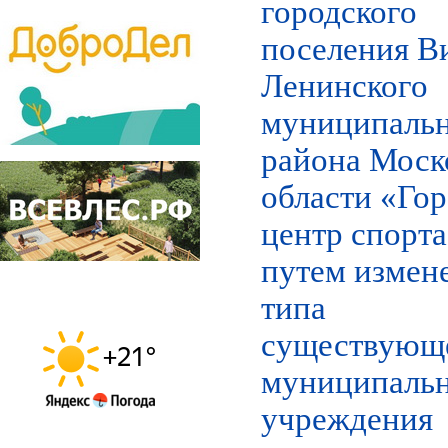
городского
поселения В
Ленинского
муниципаль
района Моск
области «Го
центр спорт
путем измен
типа
существующ
муниципаль
учреждения