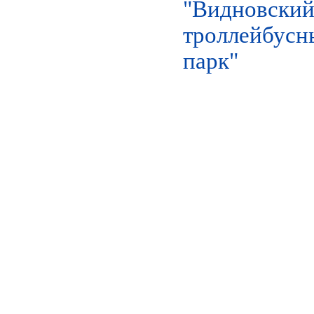
"Видновски
троллейбусн
парк"