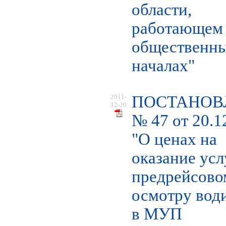
области,
работающем
общественн
началах"
2011-
ПОСТАНОВ
12-20
№ 47 от 20.1
"О ценах на
оказание усл
предрейсово
осмотру вод
в МУП