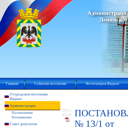
Администрация
Ленинског
Главная
События поселения
Фотогалерея Видное
О городском поселении
Видное
Администрация
2012-
ПОСТАНОВ
Постановления
02-22
Распоряжения
№ 13/1 от
Совет депутатов