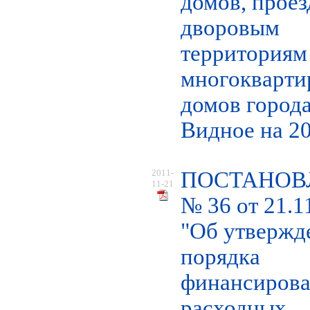
домов, проез
дворовым
территориям
многокварт
домов город
Видное на 20
2011-
ПОСТАНОВ
11-21
№ 36 от 21.1
"Об утвержд
порядка
финансиров
расходных