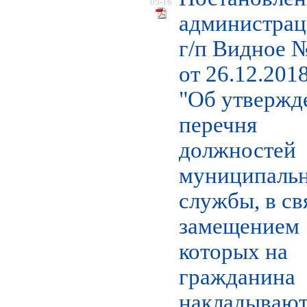
05-16
администра
г/п Видное 
от 26.12.2018
"Об утвержд
перечня
должностей
муниципаль
службы, в св
замещением
которых на
гражданина
накладывают