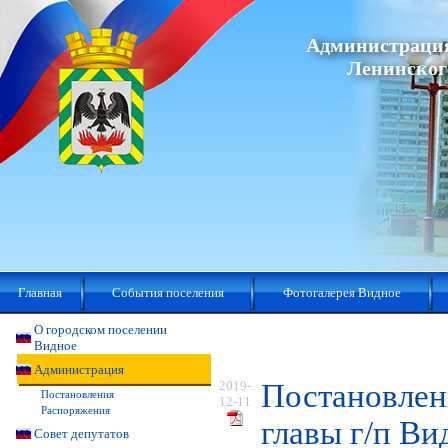
Администрация
Ленинског
Главная
События поселения
Фотогалерея Видное
О городском поселении
Видное
Администрация
2019-
Постановлен
Постановления
12-11
Распоряжения
главы г/п Ви
Совет депутатов